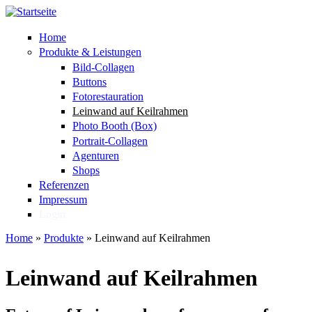
Direkt zum Inhalt
Home
Produkte & Leistungen
Bild-Collagen
Buttons
Fotorestauration
Leinwand auf Keilrahmen
Photo Booth (Box)
Portrait-Collagen
Agenturen
Shops
Referenzen
Impressum
Login
Home
»
Produkte
»
Leinwand auf Keilrahmen
Sie sind hier
Leinwand auf Keilrahmen